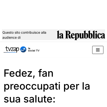
Questo sito contribuisce alla
audience di
Vai
al
contenuto
Fedez, fan
preoccupati per la
sua salute: