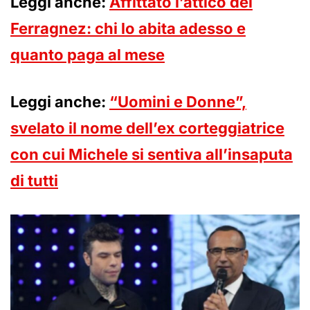
Leggi anche:
Affittato l’attico dei
Ferragnez: chi lo abita adesso e
quanto paga al mese
Leggi anche:
“Uomini e Donne”,
svelato il nome dell’ex corteggiatrice
con cui Michele si sentiva all’insaputa
di tutti