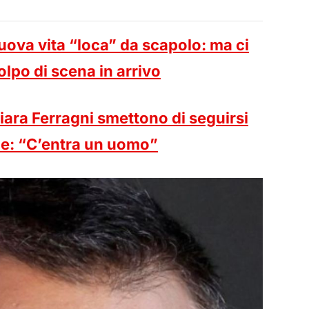
uova vita “loca” da scapolo: ma ci
lpo di scena in arrivo
iara Ferragni smettono di seguirsi
one: “C’entra un uomo”