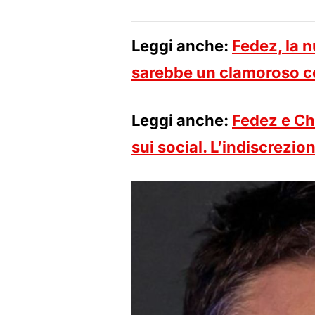
Leggi anche:
Fedez, la n
sarebbe un clamoroso co
Leggi anche:
Fedez e Ch
sui social. L’indiscrezi