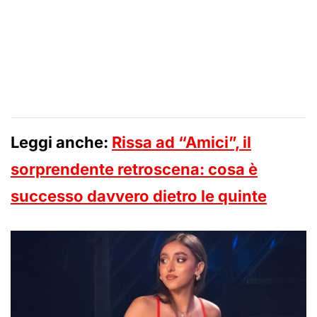
Leggi anche:
Rissa ad “Amici”, il
sorprendente retroscena: cosa è
successo davvero dietro le quinte