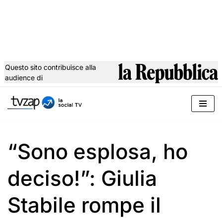
Questo sito contribuisce alla
audience di
Vai
al
contenuto
“Sono esplosa, ho
deciso!”: Giulia
Stabile rompe il