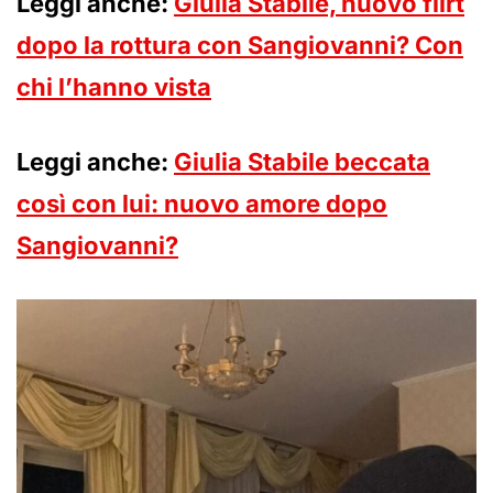
Leggi anche:
Giulia Stabile, nuovo flirt
dopo la rottura con Sangiovanni? Con
chi l’hanno vista
Leggi anche:
Giulia Stabile beccata
così con lui: nuovo amore dopo
Sangiovanni?