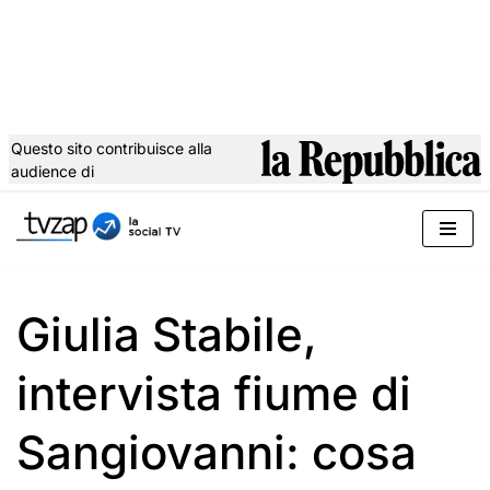
Questo sito contribuisce alla
audience di
Vai
al
contenuto
Giulia Stabile,
intervista fiume di
Sangiovanni: cosa