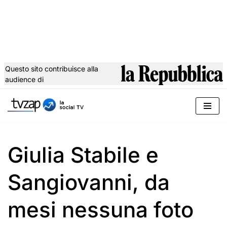
Questo sito contribuisce alla
audience di
Vai
al
contenuto
Giulia Stabile e
Sangiovanni, da
mesi nessuna foto