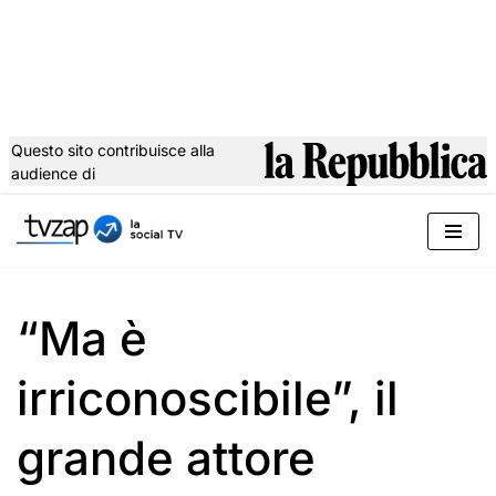
Questo sito contribuisce alla
audience di
Vai
al
contenuto
“Ma è
irriconoscibile”, il
grande attore