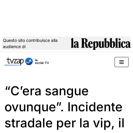
Questo sito contribuisce alla
audience di
Vai
al
contenuto
“C’era sangue
ovunque”. Incidente
stradale per la vip, il