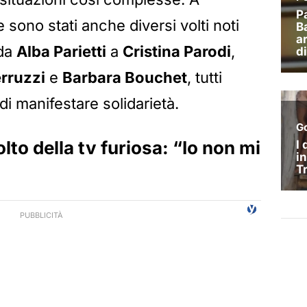
sono stati anche diversi volti noti
 da
Alba Parietti
a
Cristina Parodi
,
erruzzi
e
Barbara Bouchet
, tutti
i manifestare solidarietà.
olto della tv furiosa: “Io non mi