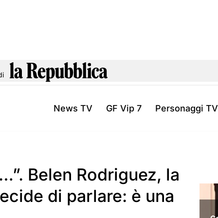
di
News TV
GF Vip 7
Personaggi TV
o…”. Belen Rodriguez, la
ecide di parlare: è una