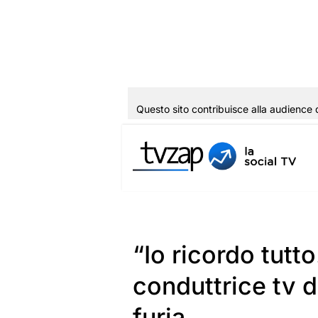
Questo sito contribuisce alla audience 
Vai
al
contenuto
“Io ricordo tutt
conduttrice tv d
furia