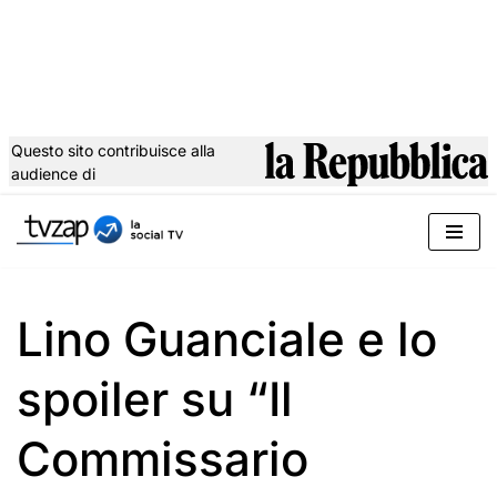
Questo sito contribuisce alla
audience di
Vai
al
contenuto
Lino Guanciale e lo
spoiler su “Il
Commissario