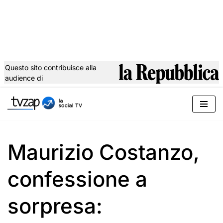
Questo sito contribuisce alla
audience di
Vai
al
contenuto
Maurizio Costanzo,
confessione a
sorpresa: