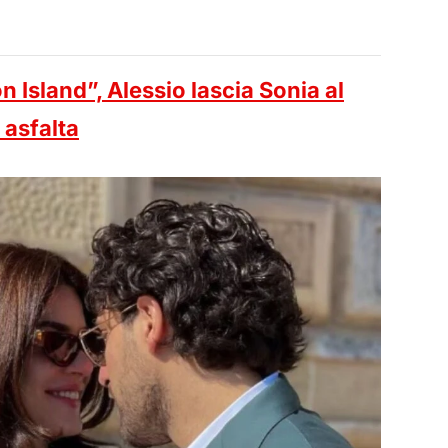
 Island”, Alessio lascia Sonia al
 asfalta