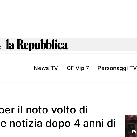
di
News TV
GF Vip 7
Personaggi TV
per il noto volto di
te notizia dopo 4 anni di