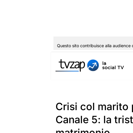
Questo sito contribuisce alla audience 
Vai
al
contenuto
Crisi col marito 
Canale 5: la tris
matrimonio