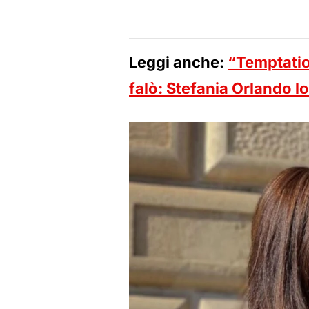
Leggi anche:
“Temptation
falò: Stefania Orlando lo