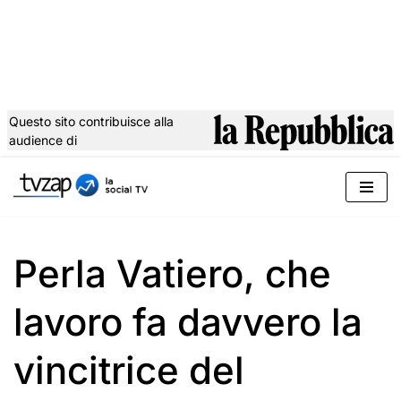
Questo sito contribuisce alla
audience di
Vai
al
contenuto
Perla Vatiero, che
lavoro fa davvero la
vincitrice del