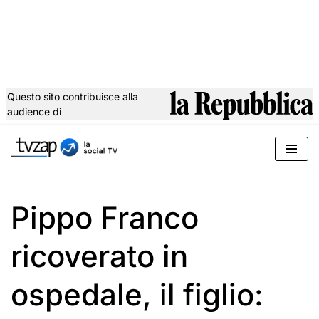
Questo sito contribuisce alla
audience di
Vai
al
contenuto
Pippo Franco
ricoverato in
ospedale, il figlio: