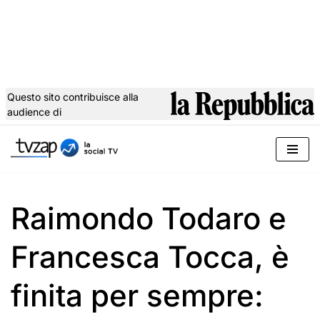
Questo sito contribuisce alla
audience di
Vai
al
contenuto
Raimondo Todaro e
Francesca Tocca, è
finita per sempre: