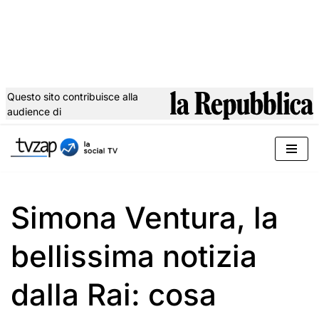
Questo sito contribuisce alla
audience di
Vai
al
contenuto
Simona Ventura, la
bellissima notizia
dalla Rai: cosa