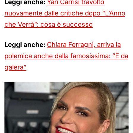
Leggi anche:
Yari Carrisi travolto
nuovamente dalle critiche dopo “L’Anno
che Verrà”: cosa è successo
Leggi anche:
Chiara Ferragni, arriva la
polemica anche dalla famosissima: “È da
galera”