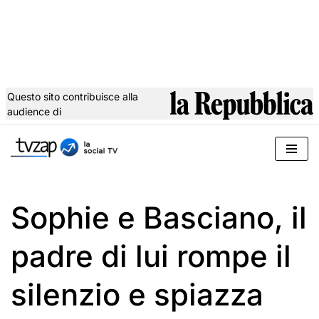
Questo sito contribuisce alla
audience di
Vai
al
contenuto
Sophie e Basciano, il
padre di lui rompe il
silenzio e spiazza