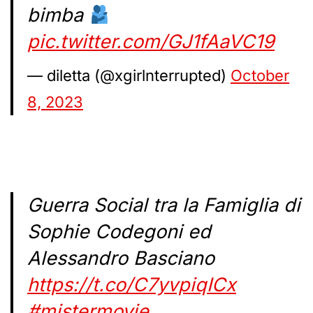
bimba
pic.twitter.com/GJ1fAaVC19
— diletta (@xgirlnterrupted)
October
8, 2023
Guerra Social tra la Famiglia di
Sophie Codegoni ed
Alessandro Basciano
https://t.co/C7yvpiqICx
#mistermovie