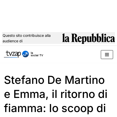
Questo sito contribuisce alla
audience di
Vai
al
contenuto
Stefano De Martino
e Emma, il ritorno di
fiamma: lo scoop di