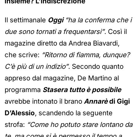
insieme? L’indiscrezione
Il settimanale
Oggi
“ha la conferma che i
due sono tornati a frequentarsi”
. Così il
magazine diretto da Andrea Biavardi,
che scrive:
“Ritorno di fiamma, dunque?
C’è più di un indizio”
. Secondo quanto
appreso dal magazine, De Martino al
programma
Stasera tutto è possibile
avrebbe intonato il brano
Annarè
di Gigi
D’Alessio
, scandendo la seguente
strofa:
“Come ho potuto stare lontano da
te, ma come si è permesso il tempo a