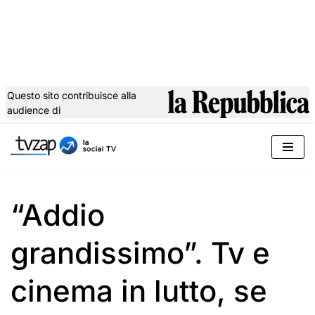
Questo sito contribuisce alla
audience di
Vai
al
contenuto
“Addio
grandissimo”. Tv e
cinema in lutto, se