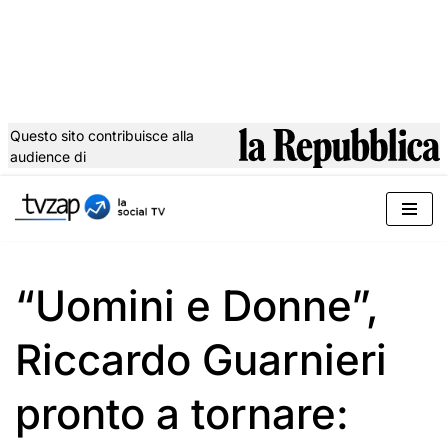
Questo sito contribuisce alla
audience di
Vai
al
contenuto
“Uomini e Donne”,
Riccardo Guarnieri
pronto a tornare: