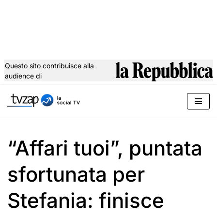
Questo sito contribuisce alla
audience di
Vai
al
contenuto
“Affari tuoi”, puntata
sfortunata per
Stefania: finisce