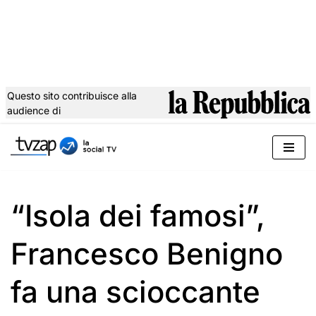
Questo sito contribuisce alla
audience di
Vai
al
contenuto
“Isola dei famosi”,
Francesco Benigno
fa una scioccante