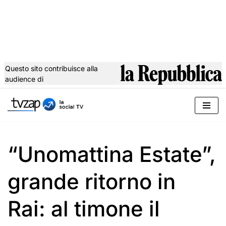
Questo sito contribuisce alla
audience di
Vai
al
contenuto
“Unomattina Estate”,
grande ritorno in
Rai: al timone il