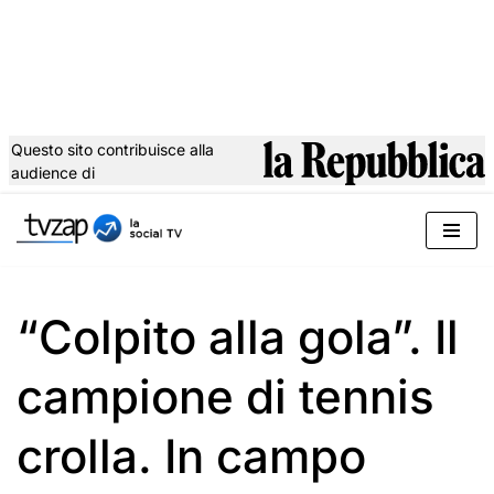
Questo sito contribuisce alla
audience di
Vai
al
contenuto
“Colpito alla gola”. Il
campione di tennis
crolla. In campo