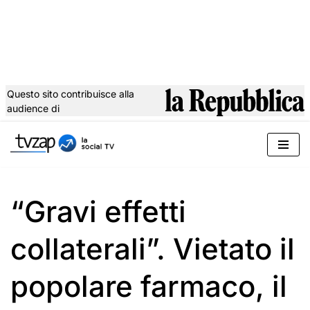
Questo sito contribuisce alla
audience di
Vai
al
contenuto
“Gravi effetti
collaterali”. Vietato il
popolare farmaco, il