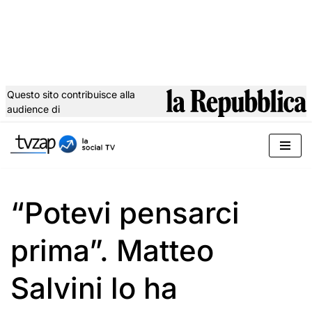
Questo sito contribuisce alla
audience di
Vai
al
contenuto
“Potevi pensarci
prima”. Matteo
Salvini lo ha