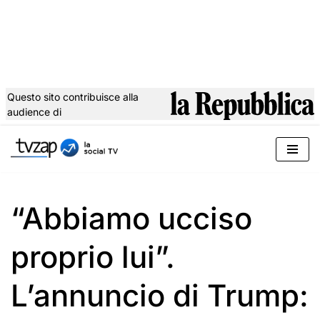
Questo sito contribuisce alla
audience di
Vai
al
contenuto
“Abbiamo ucciso
proprio lui”.
L’annuncio di Trump: