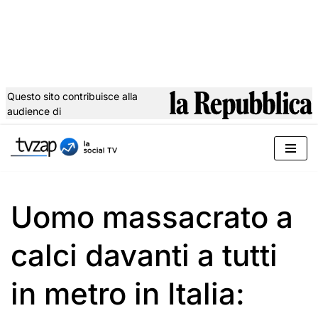
Questo sito contribuisce alla
audience di
Vai
al
contenuto
Uomo massacrato a
calci davanti a tutti
in metro in Italia: