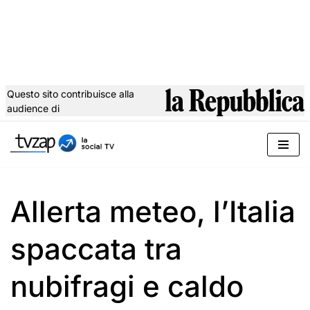
Questo sito contribuisce alla
audience di
Vai
al
contenuto
Allerta meteo, l’Italia
spaccata tra
nubifragi e caldo