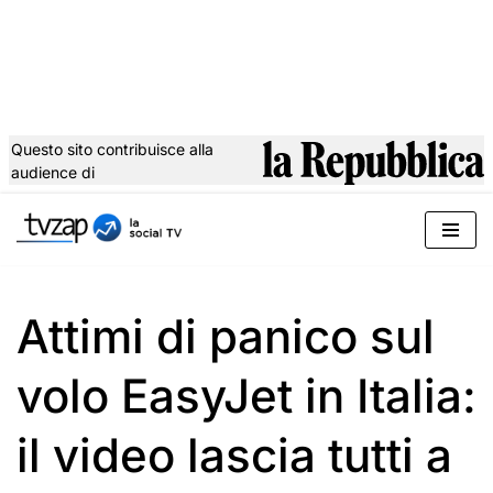
Questo sito contribuisce alla
audience di
Vai
al
contenuto
Attimi di panico sul
volo EasyJet in Italia:
il video lascia tutti a