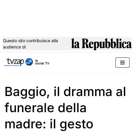
Questo sito contribuisce alla
audience di
Vai
al
contenuto
Baggio, il dramma al
funerale della
madre: il gesto