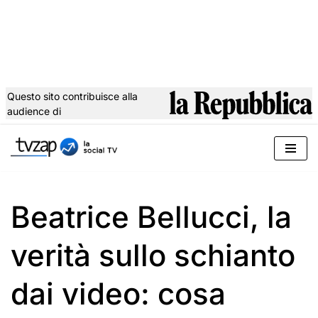
Questo sito contribuisce alla
audience di
Vai
al
contenuto
Beatrice Bellucci, la
verità sullo schianto
dai video: cosa