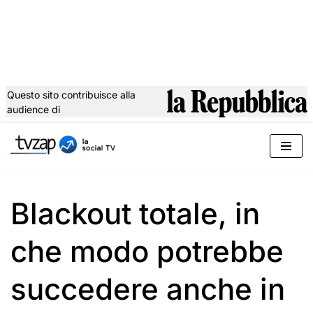
Questo sito contribuisce alla
audience di
Vai
al
contenuto
Blackout totale, in
che modo potrebbe
succedere anche in