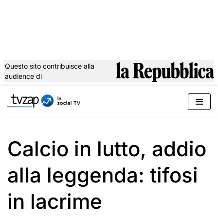
Questo sito contribuisce alla
audience di
Vai
al
contenuto
Calcio in lutto, addio
alla leggenda: tifosi
in lacrime