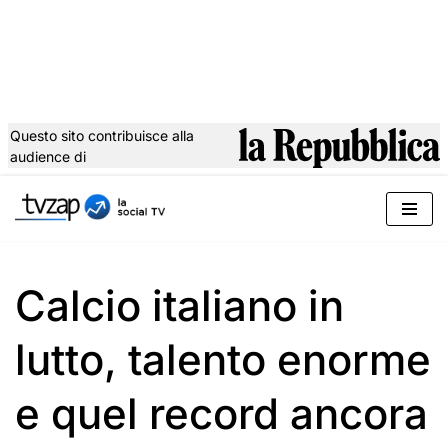
Questo sito contribuisce alla
audience di
Vai
al
contenuto
Calcio italiano in
lutto, talento enorme
e quel record ancora