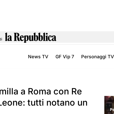
di
News TV
GF Vip 7
Personaggi TV
milla a Roma con Re
Leone: tutti notano un