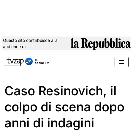
Questo sito contribuisce alla
audience di
Vai
al
contenuto
Caso Resinovich, il
colpo di scena dopo
anni di indagini