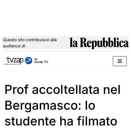
Questo sito contribuisce alla
audience di
Vai
al
contenuto
Prof accoltellata nel
Bergamasco: lo
studente ha filmato