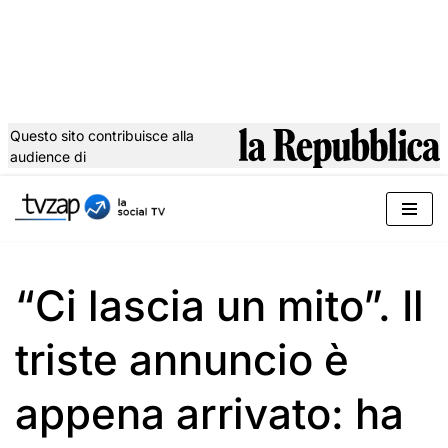
Questo sito contribuisce alla
audience di
Vai
al
contenuto
“Ci lascia un mito”. Il
triste annuncio è
appena arrivato: ha