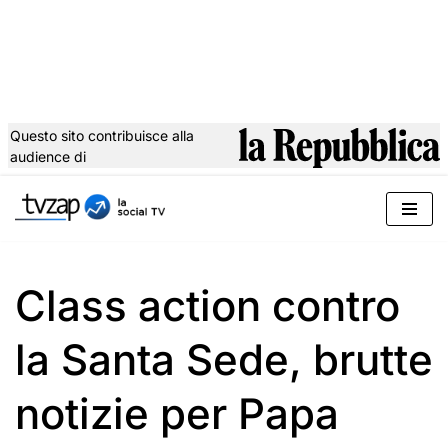
Questo sito contribuisce alla
audience di
Vai
al
contenuto
Class action contro
la Santa Sede, brutte
notizie per Papa