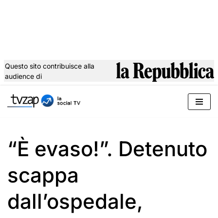
Questo sito contribuisce alla
audience di
Vai
al
contenuto
“È evaso!”. Detenuto
scappa
dall’ospedale,