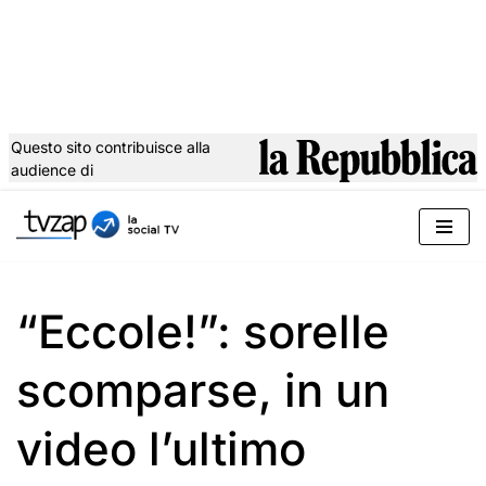
Questo sito contribuisce alla
audience di
Vai
al
contenuto
“Eccole!”: sorelle
scomparse, in un
video l’ultimo