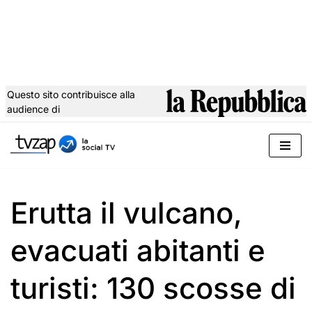
Questo sito contribuisce alla
audience di
Vai
al
contenuto
Erutta il vulcano,
evacuati abitanti e
turisti: 130 scosse di