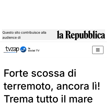
Questo sito contribuisce alla
audience di
Vai
al
contenuto
Forte scossa di
terremoto, ancora lì!
Trema tutto il mare