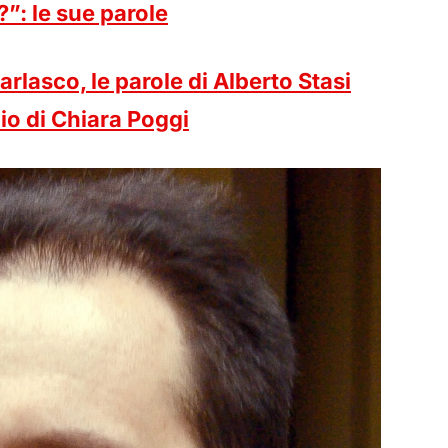
?”: le sue parole
Garlasco, le parole di Alberto Stasi
io di Chiara Poggi