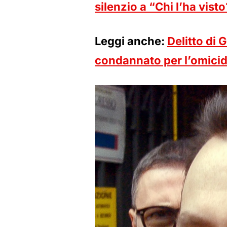
silenzio a “Chi l’ha visto
Leggi anche:
Delitto di 
condannato per l’omicid