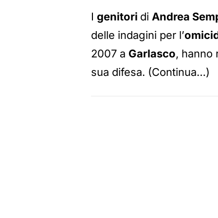
I
genitori
di
Andrea Sem
delle indagini per l’
omicid
2007 a
Garlasco
, hanno 
sua difesa. (Continua…)