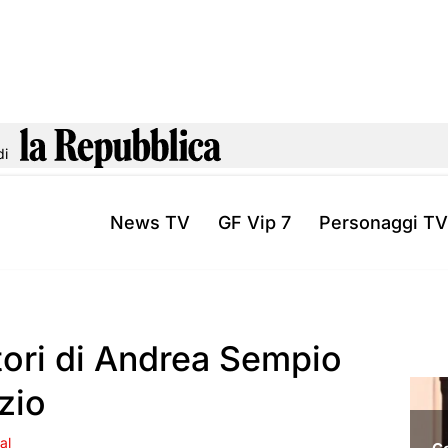
di
News TV
GF Vip 7
Personaggi TV
tori di Andrea Sempio
zio
al