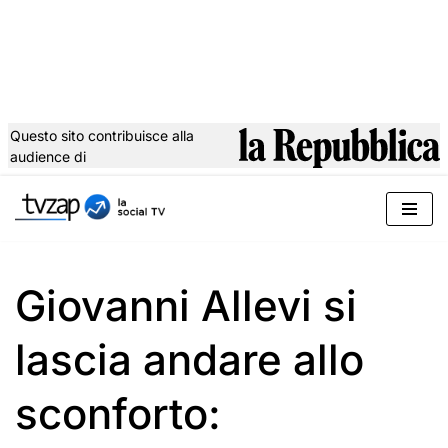
Questo sito contribuisce alla
audience di
Vai
al
contenuto
Giovanni Allevi si
lascia andare allo
sconforto: