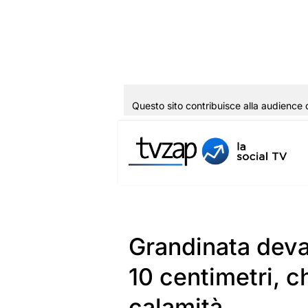
Questo sito contribuisce alla audience 
Vai
al
contenuto
Grandinata devas
10 centimetri, ch
calamità