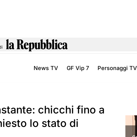
di
News TV
GF Vip 7
Personaggi TV
tante: chicchi fino a
iesto lo stato di