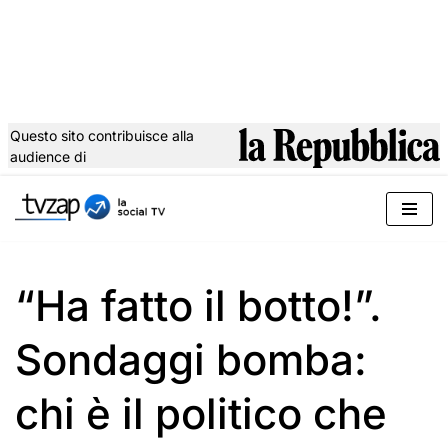
Questo sito contribuisce alla
audience di
Vai
al
contenuto
“Ha fatto il botto!”.
Sondaggi bomba:
chi è il politico che