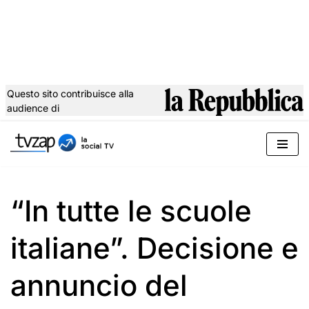
Questo sito contribuisce alla
audience di
Vai
al
contenuto
“In tutte le scuole
italiane”. Decisione e
annuncio del