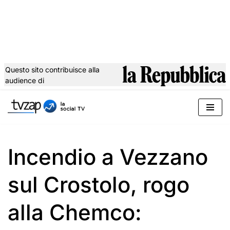
Questo sito contribuisce alla
audience di
Vai
al
contenuto
Incendio a Vezzano
sul Crostolo, rogo
alla Chemco: