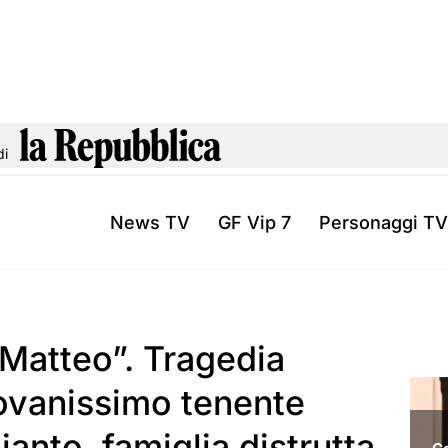
di
News TV
GF Vip 7
Personaggi TV
è Matteo”. Tragedia
giovanissimo tenente
ianto, famiglia distrutta