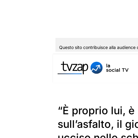
Questo sito contribuisce alla audience 
Vai
al
contenuto
“È proprio lui, 
sull’asfalto, il 
ucciso nello sch